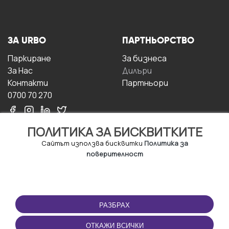
ЗА URBO
ПАРТНЬОРСТВО
Паркиране
За бизнесa
За Hас
Дилъри
Контакти
Партньори
0700 70 270
ПОЛИТИКА ЗА БИСКВИТКИТЕ
Сайтът използва бисквитки
Политика за
поверителност
УСЛОВИЯ ЗА
ИЗТЕГЛЕТЕ
ПОЛЗВАНЕ
ПРИЛОЖЕНИЕТО
РАЗБРАХ
Правила и условия за
ползване
ОТКАЖИ ВСИЧКИ