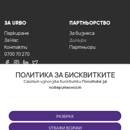
ЗА URBO
ПАРТНЬОРСТВО
Паркиране
За бизнесa
За Hас
Дилъри
Контакти
Партньори
0700 70 270
ПОЛИТИКА ЗА БИСКВИТКИТЕ
Сайтът използва бисквитки
Политика за
поверителност
УСЛОВИЯ ЗА
ИЗТЕГЛЕТЕ
ПОЛЗВАНЕ
ПРИЛОЖЕНИЕТО
РАЗБРАХ
Правила и условия за
ползване
ОТКАЖИ ВСИЧКИ