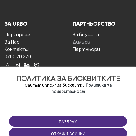
ЗА URBO
ПАРТНЬОРСТВО
Паркиране
За бизнесa
За Hас
Дилъри
Контакти
Партньори
0700 70 270
ПОЛИТИКА ЗА БИСКВИТКИТЕ
Сайтът използва бисквитки
Политика за
поверителност
УСЛОВИЯ ЗА
ИЗТЕГЛЕТЕ
ПОЛЗВАНЕ
ПРИЛОЖЕНИЕТО
РАЗБРАХ
Правила и условия за
ползване
ОТКАЖИ ВСИЧКИ