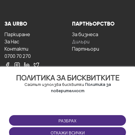
ЗА URBO
ПАРТНЬОРСТВО
Паркиране
За бизнесa
За Hас
Дилъри
Контакти
Партньори
0700 70 270
ПОЛИТИКА ЗА БИСКВИТКИТЕ
Сайтът използва бисквитки
Политика за
поверителност
УСЛОВИЯ ЗА
ИЗТЕГЛЕТЕ
ПОЛЗВАНЕ
ПРИЛОЖЕНИЕТО
РАЗБРАХ
Правила и условия за
ползване
ОТКАЖИ ВСИЧКИ