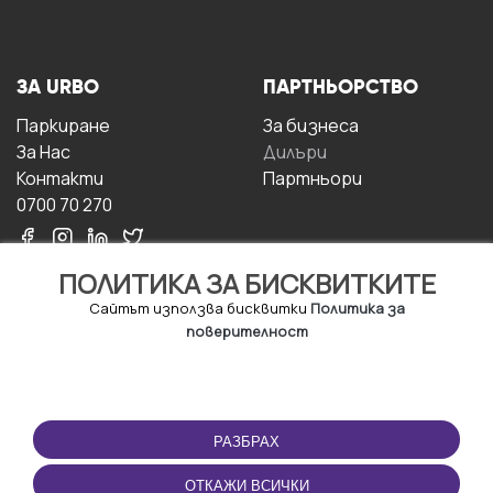
ЗА URBO
ПАРТНЬОРСТВО
Паркиране
За бизнесa
За Hас
Дилъри
Контакти
Партньори
0700 70 270
ПОЛИТИКА ЗА БИСКВИТКИТЕ
Сайтът използва бисквитки
Политика за
поверителност
УСЛОВИЯ ЗА
ИЗТЕГЛЕТЕ
ПОЛЗВАНЕ
ПРИЛОЖЕНИЕТО
РАЗБРАХ
Правила и условия за
ползване
ОТКАЖИ ВСИЧКИ