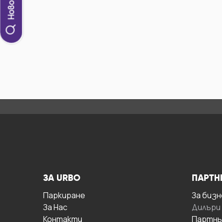
ЗА URBO
ПАРТН
Паркиране
За бизн
За Hас
Дилъри
Контакти
Партнь