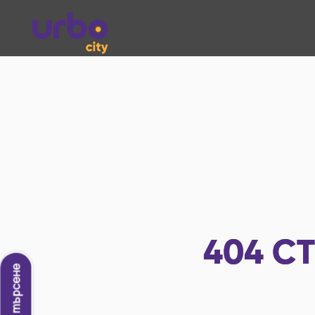
404
СТ
Ново търсене