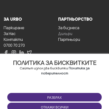
ЗА URBO
ПАРТНЬОРСТВО
Паркиране
За бизнесa
За Hас
Дилъри
Контакти
Партньори
0700 70 270
ПОЛИТИКА ЗА БИСКВИТКИТЕ
Сайтът използва бисквитки
Политика за
поверителност
УСЛОВИЯ ЗА
ИЗТЕГЛЕТЕ
ПОЛЗВАНЕ
ПРИЛОЖЕНИЕТО
РАЗБРАХ
Правила и условия за
ползване
ОТКАЖИ ВСИЧКИ