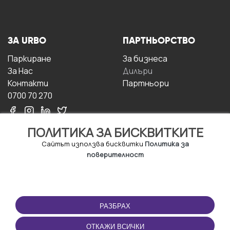
ЗА URBO
ПАРТНЬОРСТВО
Паркиране
За бизнесa
За Hас
Дилъри
Контакти
Партньори
0700 70 270
ПОЛИТИКА ЗА БИСКВИТКИТЕ
Сайтът използва бисквитки
Политика за
поверителност
УСЛОВИЯ ЗА
ИЗТЕГЛЕТЕ
ПОЛЗВАНЕ
ПРИЛОЖЕНИЕТО
РАЗБРАХ
Правила и условия за
ползване
ОТКАЖИ ВСИЧКИ