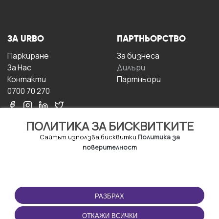
ЗА URBO
ПАРТНЬОРСТВО
Паркиране
За бизнесa
За Hас
Дилъри
Контакти
Партньори
0700 70 270
ПОЛИТИКА ЗА БИСКВИТКИТЕ
Сайтът използва бисквитки
Политика за
поверителност
УСЛОВИЯ ЗА
ИЗТЕГЛЕТЕ
ПОЛЗВАНЕ
ПРИЛОЖЕНИЕТО
РАЗБРАХ
Правила и условия за
ползване
ОТКАЖИ ВСИЧКИ