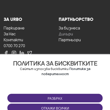
ЗА URBO
ПАРТНЬОРСТВО
Паркиране
За бизнесa
За Hас
Дилъри
Контакти
Партньори
0700 70 270
ПОЛИТИКА ЗА БИСКВИТКИТЕ
Сайтът използва бисквитки
Политика за
поверителност
УСЛОВИЯ ЗА
ИЗТЕГЛЕТЕ
ПОЛЗВАНЕ
ПРИЛОЖЕНИЕТО
РАЗБРАХ
Правила и условия за
ползване
ОТКАЖИ ВСИЧКИ