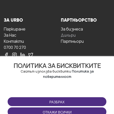
ЗА URBO
ПАРТНЬОРСТВО
Паркиране
За бизнесa
За Hас
Дилъри
Контакти
Партньори
0700 70 270
ПОЛИТИКА ЗА БИСКВИТКИТЕ
Сайтът използва бисквитки
Политика за
поверителност
УСЛОВИЯ ЗА
ИЗТЕГЛЕТЕ
ПОЛЗВАНЕ
ПРИЛОЖЕНИЕТО
РАЗБРАХ
Правила и условия за
ползване
ОТКАЖИ ВСИЧКИ