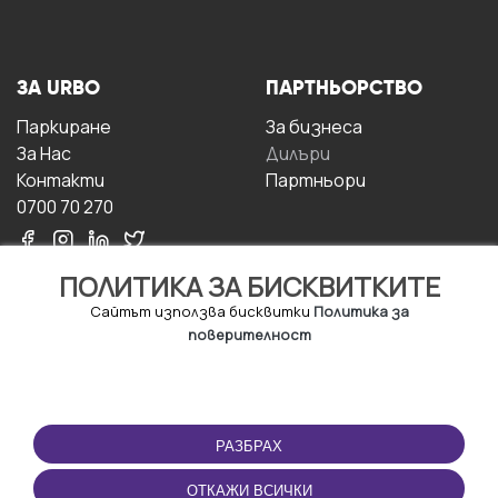
ЗА URBO
ПАРТНЬОРСТВО
Паркиране
За бизнесa
За Hас
Дилъри
Контакти
Партньори
0700 70 270
ПОЛИТИКА ЗА БИСКВИТКИТЕ
Сайтът използва бисквитки
Политика за
поверителност
УСЛОВИЯ ЗА
ИЗТЕГЛЕТЕ
ПОЛЗВАНЕ
ПРИЛОЖЕНИЕТО
РАЗБРАХ
Правила и условия за
ползване
ОТКАЖИ ВСИЧКИ