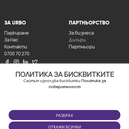
ЗА URBO
ПАРТНЬОРСТВО
Паркиране
За бизнесa
За Hас
Дилъри
Контакти
Партньори
0700 70 270
ПОЛИТИКА ЗА БИСКВИТКИТЕ
Сайтът използва бисквитки
Политика за
поверителност
УСЛОВИЯ ЗА
ИЗТЕГЛЕТЕ
ПОЛЗВАНЕ
ПРИЛОЖЕНИЕТО
РАЗБРАХ
Правила и условия за
ползване
ОТКАЖИ ВСИЧКИ