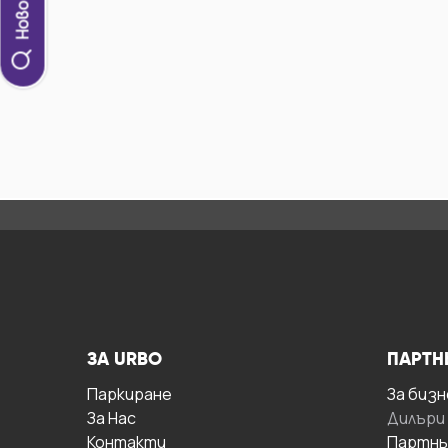
ЗА URBO
ПАРТН
Паркиране
За бизн
За Hас
Дилъри
Контакти
Партнь