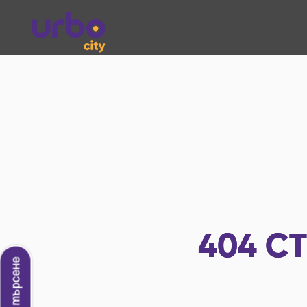
404
СТ
Ново търсене