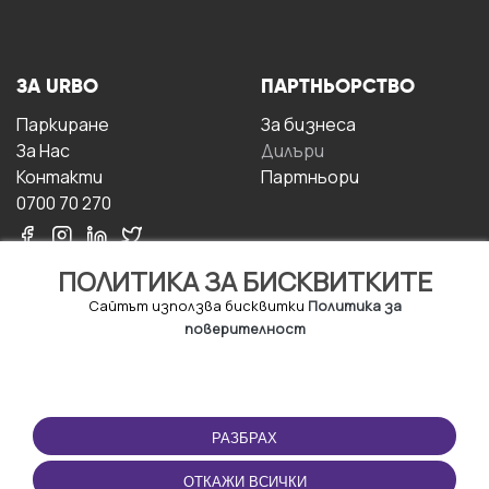
ЗА URBO
ПАРТНЬОРСТВО
Паркиране
За бизнесa
За Hас
Дилъри
Контакти
Партньори
0700 70 270
ПОЛИТИКА ЗА БИСКВИТКИТЕ
Сайтът използва бисквитки
Политика за
поверителност
УСЛОВИЯ ЗА
ИЗТЕГЛЕТЕ
ПОЛЗВАНЕ
ПРИЛОЖЕНИЕТО
РАЗБРАХ
Правила и условия за
ползване
ОТКАЖИ ВСИЧКИ