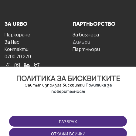
ЗА URBO
ПАРТНЬОРСТВО
Паркиране
За бизнесa
За Hас
Дилъри
Контакти
Партньори
0700 70 270
ПОЛИТИКА ЗА БИСКВИТКИТЕ
Сайтът използва бисквитки
Политика за
поверителност
УСЛОВИЯ ЗА
ИЗТЕГЛЕТЕ
ПОЛЗВАНЕ
ПРИЛОЖЕНИЕТО
РАЗБРАХ
Правила и условия за
ползване
ОТКАЖИ ВСИЧКИ