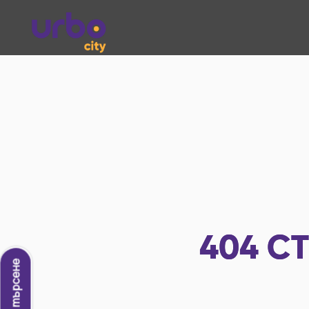
404
СТ
Ново търсене