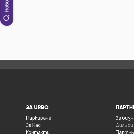
ЗА URBO
ПАРТН
Паркиране
За бизн
За Hас
Дилъри
Контакти
Партнь