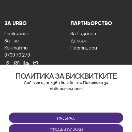
ЗА URBO
ПАРТНЬОРСТВО
Паркиране
За бизнесa
За Hас
Дилъри
Контакти
Партньори
0700 70 270
ПОЛИТИКА ЗА БИСКВИТКИТЕ
Сайтът използва бисквитки
Политика за
поверителност
УСЛОВИЯ ЗА
ИЗТЕГЛЕТЕ
ПОЛЗВАНЕ
ПРИЛОЖЕНИЕТО
РАЗБРАХ
Правила и условия за
ползване
ОТКАЖИ ВСИЧКИ