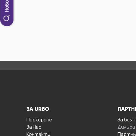
ЗА URBO
ПАРТН
Паркиране
За бизн
За Hас
Дилъри
Контакти
Партнь