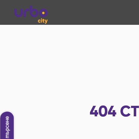
404
СТ
Ново търсене