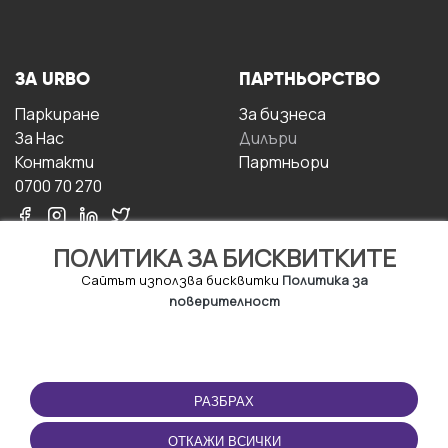
ЗА URBO
ПАРТНЬОРСТВО
Паркиране
За бизнесa
За Hас
Дилъри
Контакти
Партньори
0700 70 270
ПОЛИТИКА ЗА БИСКВИТКИТЕ
Сайтът използва бисквитки
Политика за
поверителност
УСЛОВИЯ ЗА
ИЗТЕГЛЕТЕ
ПОЛЗВАНЕ
ПРИЛОЖЕНИЕТО
РАЗБРАХ
Правила и условия за
ползване
ОТКАЖИ ВСИЧКИ