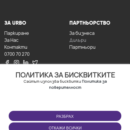
ЗА URBO
ПАРТНЬОРСТВО
Паркиране
За бизнесa
За Hас
Дилъри
Контакти
Партньори
0700 70 270
ПОЛИТИКА ЗА БИСКВИТКИТЕ
Сайтът използва бисквитки
Политика за
поверителност
УСЛОВИЯ ЗА
ИЗТЕГЛЕТЕ
ПОЛЗВАНЕ
ПРИЛОЖЕНИЕТО
РАЗБРАХ
Правила и условия за
ползване
ОТКАЖИ ВСИЧКИ