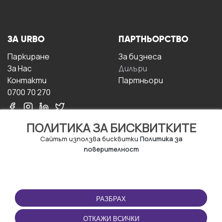
ЗА URBO
ПАРТНЬОРСТВО
Паркиране
За бизнесa
За Hас
Дилъри
Контакти
Партньори
0700 70 270
ПОЛИТИКА ЗА БИСКВИТКИТЕ
Сайтът използва бисквитки
Политика за
поверителност
УСЛОВИЯ ЗА
ИЗТЕГЛЕТЕ
ПОЛЗВАНЕ
ПРИЛОЖЕНИЕТО
РАЗБРАХ
Правила и условия за
ползване
ОТКАЖИ ВСИЧКИ