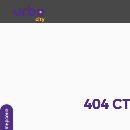
404
СТ
Ново търсене