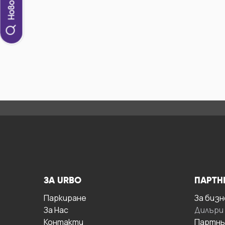
ЗА URBO
ПАРТН
Паркиране
За бизн
За Hас
Дилъри
Контакти
Партнь