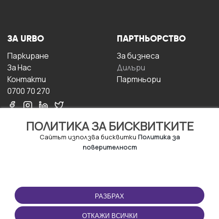
ЗА URBO
ПАРТНЬОРСТВО
Паркиране
За бизнесa
За Hас
Дилъри
Контакти
Партньори
0700 70 270
ПОЛИТИКА ЗА БИСКВИТКИТЕ
Сайтът използва бисквитки
Политика за
поверителност
УСЛОВИЯ ЗА
ИЗТЕГЛЕТЕ
ПОЛЗВАНЕ
ПРИЛОЖЕНИЕТО
РАЗБРАХ
Правила и условия за
ползване
ОТКАЖИ ВСИЧКИ