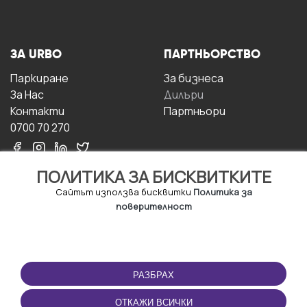
ЗА URBO
ПАРТНЬОРСТВО
Паркиране
За бизнесa
За Hас
Дилъри
Контакти
Партньори
0700 70 270
ПОЛИТИКА ЗА БИСКВИТКИТЕ
Сайтът използва бисквитки
Политика за
поверителност
УСЛОВИЯ ЗА
ИЗТЕГЛЕТЕ
ПОЛЗВАНЕ
ПРИЛОЖЕНИЕТО
РАЗБРАХ
Правила и условия за
ползване
ОТКАЖИ ВСИЧКИ