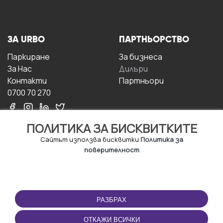
ЗА URBO
ПАРТНЬОРСТВО
Паркиране
За бизнесa
За Hас
Дилъри
Контакти
Партньори
0700 70 270
ПОЛИТИКА ЗА БИСКВИТКИТЕ
Сайтът използва бисквитки
Политика за
поверителност
УСЛОВИЯ ЗА
ИЗТЕГЛЕТЕ
ПОЛЗВАНЕ
ПРИЛОЖЕНИЕТО
РАЗБРАХ
Правила и условия за
ползване
ОТКАЖИ ВСИЧКИ