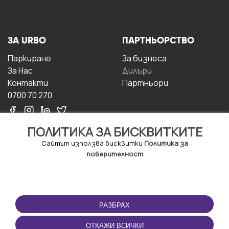
ЗА URBO
ПАРТНЬОРСТВО
Паркиране
За бизнесa
За Hас
Дилъри
Контакти
Партньори
0700 70 270
ПОЛИТИКА ЗА БИСКВИТКИТЕ
Сайтът използва бисквитки
Политика за
поверителност
УСЛОВИЯ ЗА
ИЗТЕГЛЕТЕ
ПОЛЗВАНЕ
ПРИЛОЖЕНИЕТО
РАЗБРАХ
Правила и условия за
ползване
ОТКАЖИ ВСИЧКИ