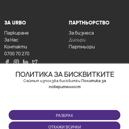
ЗА URBO
ПАРТНЬОРСТВО
Паркиране
За бизнесa
За Hас
Дилъри
Контакти
Партньори
0700 70 270
ПОЛИТИКА ЗА БИСКВИТКИТЕ
Сайтът използва бисквитки
Политика за
поверителност
УСЛОВИЯ ЗА
ИЗТЕГЛЕТЕ
ПОЛЗВАНЕ
ПРИЛОЖЕНИЕТО
РАЗБРАХ
Правила и условия за
ползване
ОТКАЖИ ВСИЧКИ