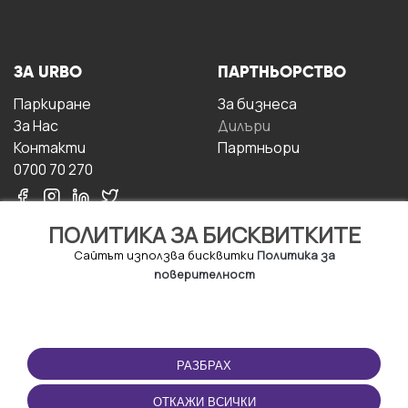
ЗА URBO
ПАРТНЬОРСТВО
Паркиране
За бизнесa
За Hас
Дилъри
Контакти
Партньори
0700 70 270
ПОЛИТИКА ЗА БИСКВИТКИТЕ
Сайтът използва бисквитки
Политика за
поверителност
УСЛОВИЯ ЗА
ИЗТЕГЛЕТЕ
ПОЛЗВАНЕ
ПРИЛОЖЕНИЕТО
РАЗБРАХ
Правила и условия за
ползване
ОТКАЖИ ВСИЧКИ