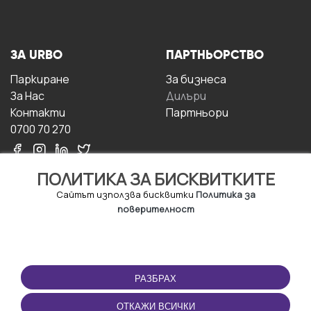
ЗА URBO
ПАРТНЬОРСТВО
Паркиране
За бизнесa
За Hас
Дилъри
Контакти
Партньори
0700 70 270
ПОЛИТИКА ЗА БИСКВИТКИТЕ
Сайтът използва бисквитки
Политика за
поверителност
УСЛОВИЯ ЗА
ИЗТЕГЛЕТЕ
ПОЛЗВАНЕ
ПРИЛОЖЕНИЕТО
РАЗБРАХ
Правила и условия за
ползване
ОТКАЖИ ВСИЧКИ