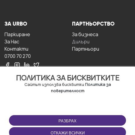
ЗА URBO
ПАРТНЬОРСТВО
Паркиране
За бизнесa
За Hас
Дилъри
Контакти
Партньори
0700 70 270
ПОЛИТИКА ЗА БИСКВИТКИТЕ
Сайтът използва бисквитки
Политика за
поверителност
УСЛОВИЯ ЗА
ИЗТЕГЛЕТЕ
ПОЛЗВАНЕ
ПРИЛОЖЕНИЕТО
РАЗБРАХ
Правила и условия за
ползване
ОТКАЖИ ВСИЧКИ