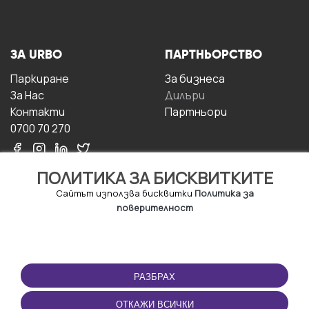
ЗА URBO
ПАРТНЬОРСТВО
Паркиране
За бизнесa
За Hас
Дилъри
Контакти
Партньори
0700 70 270
ПОЛИТИКА ЗА БИСКВИТКИТЕ
Сайтът използва бисквитки
Политика за
поверителност
УСЛОВИЯ ЗА
ИЗТЕГЛЕТЕ
ПОЛЗВАНЕ
ПРИЛОЖЕНИЕТО
РАЗБРАХ
Правила и условия за
ползване
ОТКАЖИ ВСИЧКИ