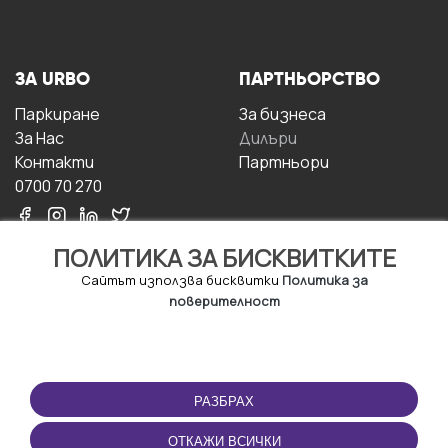
ЗА URBO
ПАРТНЬОРСТВО
Паркиране
За бизнесa
За Hас
Дилъри
Контакти
Партньори
0700 70 270
ПОЛИТИКА ЗА БИСКВИТКИТЕ
Сайтът използва бисквитки
Политика за
поверителност
УСЛОВИЯ ЗА
ИЗТЕГЛЕТЕ
ПОЛЗВАНЕ
ПРИЛОЖЕНИЕТО
РАЗБРАХ
Правила и условия за
ползване
ОТКАЖИ ВСИЧКИ