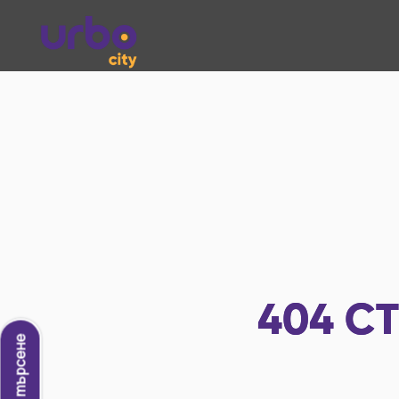
404
СТ
Ново търсене