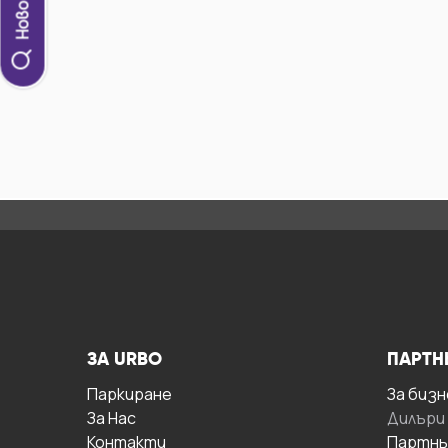
ЗА URBO
ПАРТН
Паркиране
За бизн
За Hас
Дилъри
Контакти
Партнь