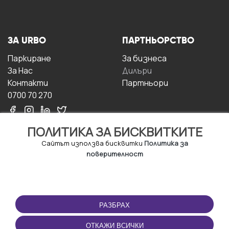
ЗА URBO
ПАРТНЬОРСТВО
Паркиране
За бизнесa
За Hас
Дилъри
Контакти
Партньори
0700 70 270
ПОЛИТИКА ЗА БИСКВИТКИТЕ
Сайтът използва бисквитки
Политика за
поверителност
УСЛОВИЯ ЗА
ИЗТЕГЛЕТЕ
ПОЛЗВАНЕ
ПРИЛОЖЕНИЕТО
РАЗБРАХ
Правила и условия за
ползване
ОТКАЖИ ВСИЧКИ