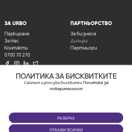
ЗА URBO
ПАРТНЬОРСТВО
Паркиране
За бизнесa
За Hас
Дилъри
Контакти
Партньори
0700 70 270
ПОЛИТИКА ЗА БИСКВИТКИТЕ
Сайтът използва бисквитки
Политика за
поверителност
УСЛОВИЯ ЗА
ИЗТЕГЛЕТЕ
ПОЛЗВАНЕ
ПРИЛОЖЕНИЕТО
РАЗБРАХ
Правила и условия за
ползване
ОТКАЖИ ВСИЧКИ