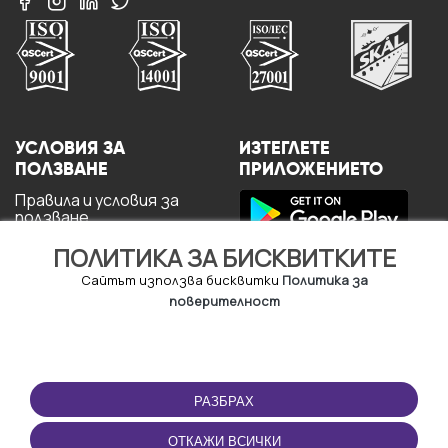
УСЛОВИЯ ЗА
ИЗТЕГЛЕТЕ
ПОЛЗВАНЕ
ПРИЛОЖЕНИЕТО
Правила и условия за
ползване
Политика за
ПОЛИТИКА ЗА БИСКВИТКИТЕ
поверителност
Политика за кукита
Сайтът използва бисквитки
Политика за
За потребителите
поверителност
РАЗБРАХ
ОТКАЖИ ВСИЧКИ