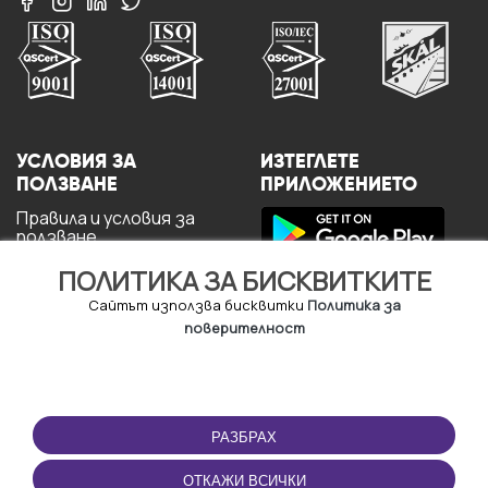
УСЛОВИЯ ЗА
ИЗТЕГЛЕТЕ
ПОЛЗВАНЕ
ПРИЛОЖЕНИЕТО
Правила и условия за
ползване
Политика за
ПОЛИТИКА ЗА БИСКВИТКИТЕ
поверителност
Политика за кукита
Сайтът използва бисквитки
Политика за
За потребителите
поверителност
РАЗБРАХ
ОТКАЖИ ВСИЧКИ