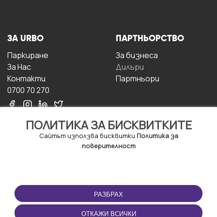
ЗА URBO
ПАРТНЬОРСТВО
Паркиране
За бизнесa
За Hас
Дилъри
Контакти
Партньори
0700 70 270
ПОЛИТИКА ЗА БИСКВИТКИТЕ
Сайтът използва бисквитки
Политика за
поверителност
УСЛОВИЯ ЗА
ИЗТЕГЛЕТЕ
ПОЛЗВАНЕ
ПРИЛОЖЕНИЕТО
РАЗБРАХ
Правила и условия за
ползване
ОТКАЖИ ВСИЧКИ