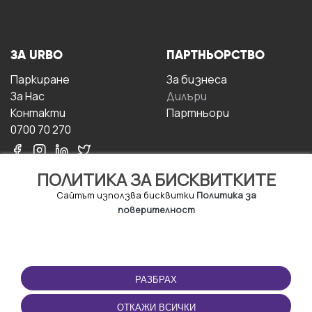
ЗА URBO
ПАРТНЬОРСТВО
Паркиране
За бизнесa
За Hас
Дилъри
Контакти
Партньори
0700 70 270
ПОЛИТИКА ЗА БИСКВИТКИТЕ
Сайтът използва бисквитки
Политика за
поверителност
УСЛОВИЯ ЗА
ИЗТЕГЛЕТЕ
ПОЛЗВАНЕ
ПРИЛОЖЕНИЕТО
РАЗБРАХ
Правила и условия за
ползване
ОТКАЖИ ВСИЧКИ