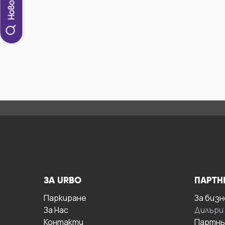
ЗА URBO
ПАРТН
Паркиране
За бизн
За Hас
Дилъри
Контакти
Партнь