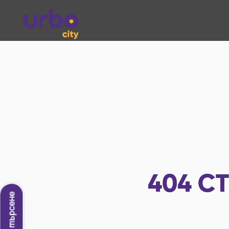
404
СТ
Ново търсене