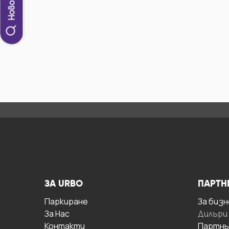
ЗА URBO
ПАРТН
Паркиране
За бизн
За Hас
Дилъри
Контакти
Партнь