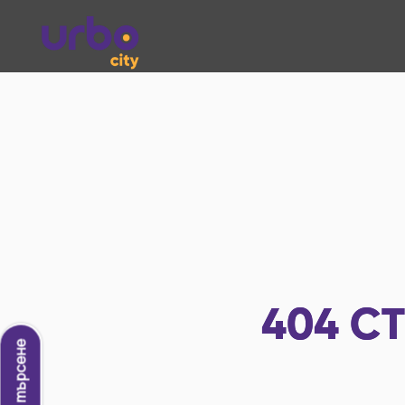
404
СТ
Ново търсене