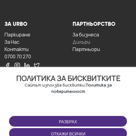
ЗА URBO
ПАРТНЬОРСТВО
Паркиране
За бизнесa
За Hас
Дилъри
Контакти
Партньори
0700 70 270
ПОЛИТИКА ЗА БИСКВИТКИТЕ
Сайтът използва бисквитки
Политика за
поверителност
УСЛОВИЯ ЗА
ИЗТЕГЛЕТЕ
ПОЛЗВАНЕ
ПРИЛОЖЕНИЕТО
РАЗБРАХ
Правила и условия за
ползване
ОТКАЖИ ВСИЧКИ