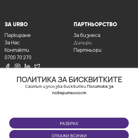
ЗА URBO
ПАРТНЬОРСТВО
Паркиране
За бизнесa
За Hас
Дилъри
Контакти
Партньори
0700 70 270
ПОЛИТИКА ЗА БИСКВИТКИТЕ
Сайтът използва бисквитки
Политика за
поверителност
УСЛОВИЯ ЗА
ИЗТЕГЛЕТЕ
ПОЛЗВАНЕ
ПРИЛОЖЕНИЕТО
РАЗБРАХ
Правила и условия за
ползване
ОТКАЖИ ВСИЧКИ