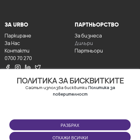
ЗА URBO
ПАРТНЬОРСТВО
Паркиране
За бизнесa
За Hас
Дилъри
Контакти
Партньори
0700 70 270
ПОЛИТИКА ЗА БИСКВИТКИТЕ
Сайтът използва бисквитки
Политика за
поверителност
УСЛОВИЯ ЗА
ИЗТЕГЛЕТЕ
ПОЛЗВАНЕ
ПРИЛОЖЕНИЕТО
РАЗБРАХ
Правила и условия за
ползване
ОТКАЖИ ВСИЧКИ