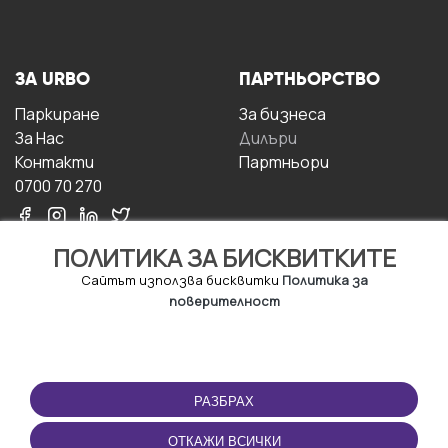
ЗА URBO
ПАРТНЬОРСТВО
Паркиране
За бизнесa
За Hас
Дилъри
Контакти
Партньори
0700 70 270
ПОЛИТИКА ЗА БИСКВИТКИТЕ
Сайтът използва бисквитки
Политика за
поверителност
УСЛОВИЯ ЗА
ИЗТЕГЛЕТЕ
ПОЛЗВАНЕ
ПРИЛОЖЕНИЕТО
РАЗБРАХ
Правила и условия за
ползване
ОТКАЖИ ВСИЧКИ