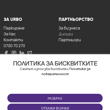
ЗА URBO
ПАРТНЬОРСТВО
Паркиране
За бизнесa
За Hас
Дилъри
Контакти
Партньори
0700 70 270
ПОЛИТИКА ЗА БИСКВИТКИТЕ
Сайтът използва бисквитки
Политика за
поверителност
УСЛОВИЯ ЗА
ИЗТЕГЛЕТЕ
ПОЛЗВАНЕ
ПРИЛОЖЕНИЕТО
РАЗБРАХ
Правила и условия за
ползване
ОТКАЖИ ВСИЧКИ