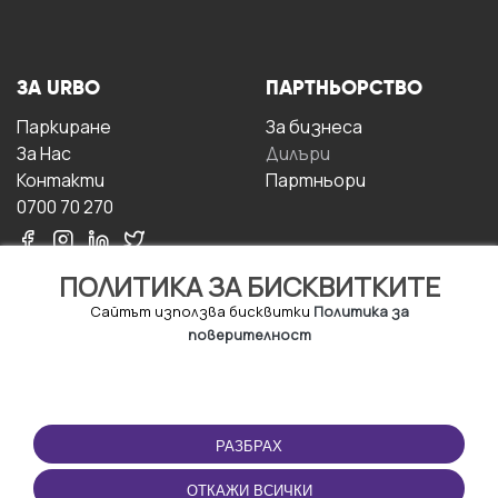
ЗА URBO
ПАРТНЬОРСТВО
Паркиране
За бизнесa
За Hас
Дилъри
Контакти
Партньори
0700 70 270
ПОЛИТИКА ЗА БИСКВИТКИТЕ
Сайтът използва бисквитки
Политика за
поверителност
УСЛОВИЯ ЗА
ИЗТЕГЛЕТЕ
ПОЛЗВАНЕ
ПРИЛОЖЕНИЕТО
РАЗБРАХ
Правила и условия за
ползване
ОТКАЖИ ВСИЧКИ