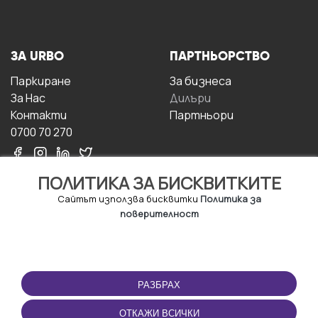
ЗА URBO
ПАРТНЬОРСТВО
Паркиране
За бизнесa
За Hас
Дилъри
Контакти
Партньори
0700 70 270
ПОЛИТИКА ЗА БИСКВИТКИТЕ
Сайтът използва бисквитки
Политика за
поверителност
УСЛОВИЯ ЗА
ИЗТЕГЛЕТЕ
ПОЛЗВАНЕ
ПРИЛОЖЕНИЕТО
РАЗБРАХ
Правила и условия за
ползване
ОТКАЖИ ВСИЧКИ