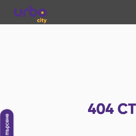
404
СТ
Ново търсене