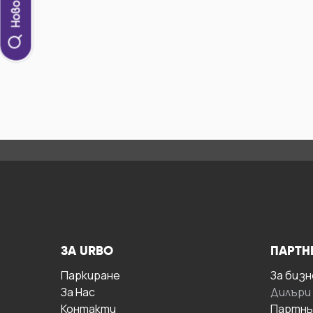
ЗА URBO
ПАРТН
Паркиране
За бизн
За Hас
Дилъри
Контакти
Партнь